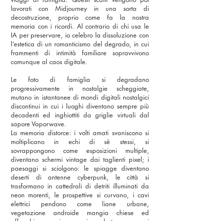
lavorati con Midjourney in una sorta di
decostruzione, proprio come fa la nostra
memoria con i ricordi. Al contrario di chi usa le
IA per preservare, io celebro la dissoluzione con
l’estetica di un romanticismo del degrado, in cui
frammenti di intimità familiare sopravvivono
comunque al caos digitale.
Le foto di famiglia si degradano
progressivamente in nostalgie scheggiate,
mutano in istantanee di mondi digitali nostalgici
discontinui in cui i luoghi diventano sempre più
decadenti ed inghiottiti da griglie virtuali dal
sapore Vaporwave.
La memoria distorce: i volti amati svaniscono si
moltiplicano in echi di sè stessi, si
sovrappongono come esposizioni multiple,
diventano schermi vintage dai taglienti pixel; i
paesaggi si sciolgono: le spiagge diventano
deserti di antenne cyberpunk, le città si
trasformano in cattedrali di detriti illuminati da
neon morenti, le prospettive si curvano, i cavi
elettrici pendono come liane urbane,
vegetazione androide mangia chiese ed