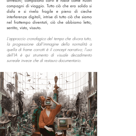
affreschi; compaiono corvi e robot come nuovi
compagni di viaggio. Tutto ciò che era solido si
disfa e si rivela fragile e pieno di cieche
interferenze digitali, intrise di tutto ciò che siamo
nel frattempo diventati, ciò che abbiamo letto,
sentito, visto, vissuto.
L'approccio cronofagico del tempo che divora tutto,
la progressione dall’immagine della normalità a
quella di frame corrotti è il concept narrativo; l'uso
dell'IA è qui strumento di visuale decadimento
surreale invece che di restauro documentario.