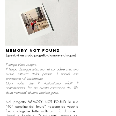
MEMORY NOT FOUND
[questo è un crudo progetto d’amore e distopia]
Il tempo vince sempre.
Il tempo distrugge tutto, ma nel corrodere crea una
nuova estetica della perdita.
I ricordi non
svaniscono - si trasformano.
Ogni volta che li richiamiamo infatti li
contaminiamo. Per me questa corruzione dei “file
della memoria” diviene poetica glitch.
Nel progetto MEMORY NOT FOUND le mie
“404 cartoline dal futuro” nascono da vecchie
foto analogiche fatte molti anni fa durante i
viaggi di famiglia. Questi scatti vengono poi