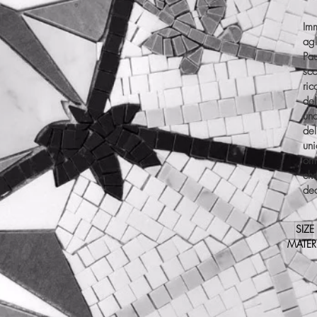
Im
agl
Pa
s
ric
del
un
de
un
om
che
dec
SIZE
MATERI