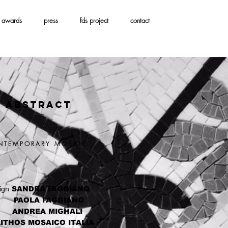
awards
press
fds project
contact
ABSTRACT
NTEMPORARY MOSAIC
ign
SANDRA FAGGIANO
AOLA FAGGIANO
ANDREA MIGHALI
ITHOS MOSAICO ITALIA