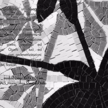
maginavamo un omaggio
i itinerari visivi allusivi di
ul Klee, rimandi alla
composizione e
omposizione tridimensionale
la natura, con l’aggiunta di
a materica frammentazione
lla pietra, preziosa ed
ica. Giochi di luci ed
bre, con geometrizzazioni
 si tramutano in stilizzati
ori floreali.
 _ modulo basic (60 x 60 ) cm
ALS_Marmi Lithos Mosaico Italia