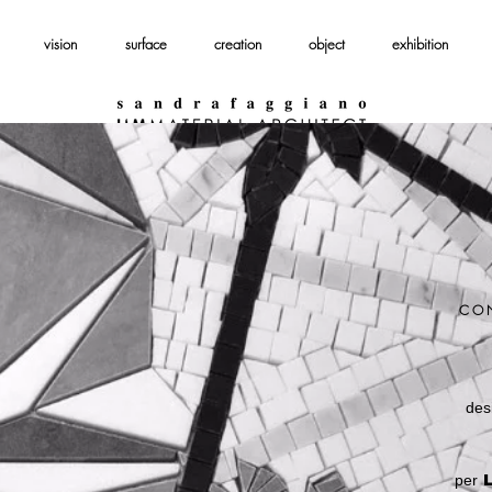
vision
surface
creation
object
exhibition
CO
des
P
per
L